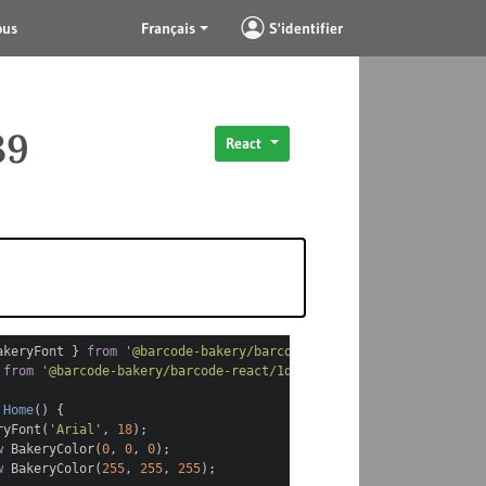
ous
Français
S'identifier
39
React
akeryFont }
from
'@barcode-bakery/barcode-react'
;
}
from
'@barcode-bakery/barcode-react/1d'
;
Home
(
)
{
yFont(
'Arial'
,
18
);
w
BakeryColor(
0
,
0
,
0
);
w
BakeryColor(
255
,
255
,
255
);