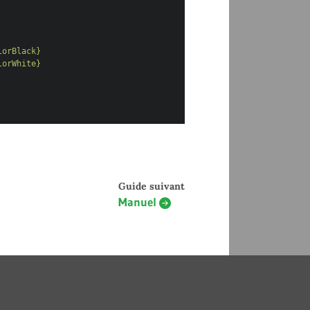
lorBlack}
lorWhite}
Guide suivant
Manuel