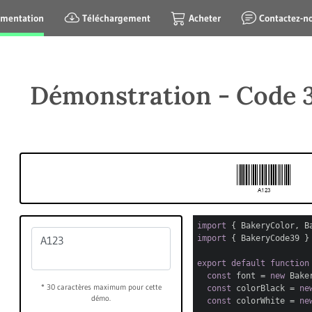
mentation
Téléchargement
Acheter
Contactez-n
Démonstration - Code 
import
{ BakeryColor, B
import
{ BakeryCode39 
export
default
function
const
font =
new
Baker
* 30 caractères maximum pour cette
const
colorBlack =
ne
démo.
const
colorWhite =
ne