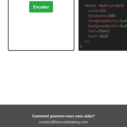
return
<
BakeryCode39
Encoder
scale
=
{2}
thickness
=
{30}
foregroundColor
=
{co
backgroundColor
=
{co
font
=
{font}
text
=
'A123'
/>
;
}
Comment pouvons-nous vous aider?
contact@barcodebakery.com