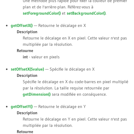
Une méthode plus rapide pour fixer la couleur de premier
plan et de l'arrière-plan. Référez-vous à
setForegroundColor()
et
setBackgroundColor()
.
getOffsetX()
— Retourne le décalage en X
Description
Retourne le décalage en X en pixel. Cette valeur n'est pas
multipliée par la résolution.
Retourne
int
- valeur en pixels
setOffsetX(
$value
)
— Spécifie le décalage en X
Description
Spécifie le décalage en X du code-barres en pixel multiplié
par la résolution. La taille requise retournée par
getDimension()
sera modifiée en conséquence.
getOffsetY()
— Retourne le décalage en Y
Description
Retourne le décalage en Y en pixel. Cette valeur n'est pas
multipliée par la résolution.
Retourne