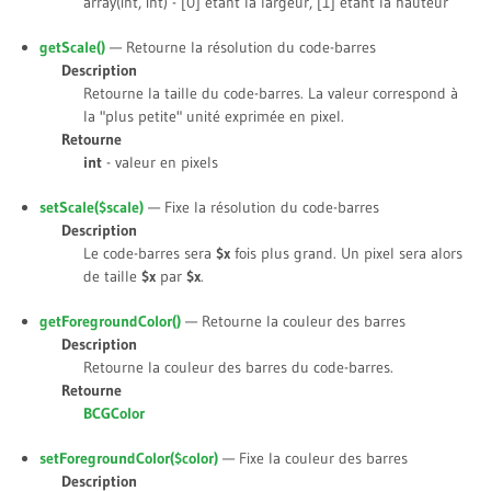
array(int, int) - [0] étant la largeur, [1] étant la hauteur
getScale()
— Retourne la résolution du code-barres
Description
Retourne la taille du code-barres. La valeur correspond à
la "plus petite" unité exprimée en pixel.
Retourne
int
- valeur en pixels
setScale(
$scale
)
— Fixe la résolution du code-barres
Description
Le code-barres sera
$x
fois plus grand. Un pixel sera alors
de taille
$x
par
$x
.
getForegroundColor()
— Retourne la couleur des barres
Description
Retourne la couleur des barres du code-barres.
Retourne
BCGColor
setForegroundColor(
$color
)
— Fixe la couleur des barres
Description