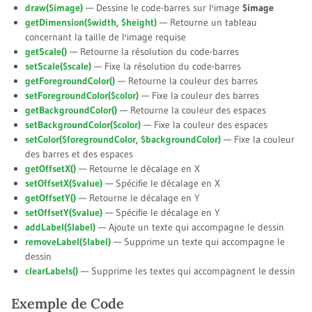
draw(
$image
)
— Dessine le code-barres sur l'image
$image
getDimension(
$width
,
$height
)
— Retourne un tableau
concernant la taille de l'image requise
getScale()
— Retourne la résolution du code-barres
setScale(
$scale
)
— Fixe la résolution du code-barres
getForegroundColor()
— Retourne la couleur des barres
setForegroundColor(
$color
)
— Fixe la couleur des barres
getBackgroundColor()
— Retourne la couleur des espaces
setBackgroundColor(
$color
)
— Fixe la couleur des espaces
setColor(
$foregroundColor
,
$backgroundColor
)
— Fixe la couleur
des barres et des espaces
getOffsetX()
— Retourne le décalage en X
setOffsetX(
$value
)
— Spécifie le décalage en X
getOffsetY()
— Retourne le décalage en Y
setOffsetY(
$value
)
— Spécifie le décalage en Y
addLabel(
$label
)
— Ajoute un texte qui accompagne le dessin
removeLabel(
$label
)
— Supprime un texte qui accompagne le
dessin
clearLabels()
— Supprime les textes qui accompagnent le dessin
Exemple de Code