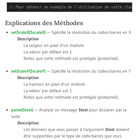
// Pour obtenir un exemple de l'utilisation de cette classe
Explications des Méthodes
setScaleX(
$scaleX
)
— Spécifie la résolution du codes-barres en X
Description
La largeur en pixel d'un module.
La valeur par défaut est
1
.
Notez que cette méthode est protégée (protected).
setScaleY(
$scaleY
)
— Spécifie la résolution du codes-barres en Y
Description
La hauteur en pixel d'un module.
La valeur par défaut est
1
.
Notez que cette méthode est protégée (protected).
parse(
$text
)
— Analyse un message
$text
pour dessiner par la
suite
Description
Les données que vous passez à l'argument
$text
doivent
être supportées par le type de code-barres que vous