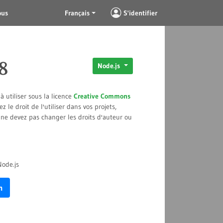
ous
Français
S'identifier
8
Node.js
 utiliser sous la licence
Creative Commons
ez le droit de l'utiliser dans vos projets,
e devez pas changer les droits d'auteur ou
Node.js
m