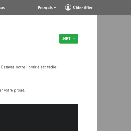
ous
Français
S'identifier
c
.NET
ssayez notre librairie est facile :
r votre projet.
.