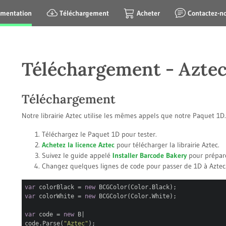
mentation
Téléchargement
Acheter
Contactez-n
Téléchargement - Azte
Téléchargement
Notre librairie Aztec utilise les mêmes appels que notre Paquet 1D. E
Téléchargez le Paquet 1D pour tester.
Achetez la licence Aztec
pour télécharger la librairie Aztec.
Suivez le guide appelé
Installer Barcode Bakery
pour prépare
Changez quelques lignes de code pour passer de 1D à Aztec
var
colorBlack =
new
BCGColor(Color.Black);
var
colorWhite =
new
BCGColor(Color.White);
var
code =
new
BCG
|
code.Parse(
"Aztec"
);